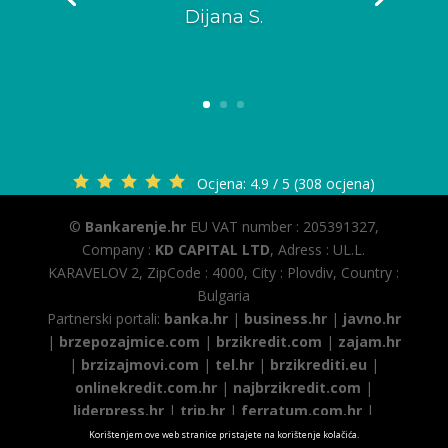
Dijana S.
Ocjena:
4.9 / 5 (308 ocjena)
©
Bankarenje.hr
EU VAT number : 205391327,
Company :
KD CAPITAL LTD
, Adress : UL.L.
KARAVELOV 2, ZipCode : 4000, City : Plovdiv, Country :
Bulgaria
Partnerski portali:
banka.hr
|
business.hr
|
javno.hr
|
brzepozajmice.com
|
brzikredit.com
|
zajam.hr
|
brzizajmovi.com
|
tel.hr
|
brzikrediti.eu
|
onlinekredit.com.hr
|
najbrzikredit.com
|
liderpress.hr
|
trip.hr
|
ferratum.com.hr
|
globus.com.hr
|
brzikredit.hr
|
Korištenjem ove web stranice pristajete na korištenje kolačića.