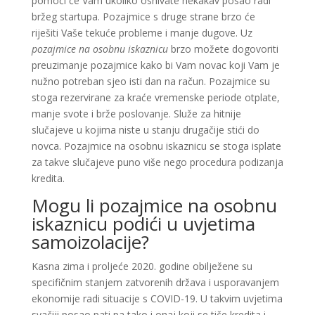
pomoći će Vam ukoliko osnivate nekakav posao radi
bržeg startupa. Pozajmice s druge strane brzo će
riješiti Vaše tekuće probleme i manje dugove. Uz
pozajmice na osobnu iskaznicu
brzo možete dogovoriti
preuzimanje pozajmice kako bi Vam novac koji Vam je
nužno potreban sjeo isti dan na račun. Pozajmice su
stoga rezervirane za kraće vremenske periode otplate,
manje svote i brže poslovanje. Služe za hitnije
slučajeve u kojima niste u stanju drugačije stići do
novca. Pozajmice na osobnu iskaznicu se stoga isplate
za takve slučajeve puno više nego procedura podizanja
kredita.
Mogu li pozajmice na osobnu
iskaznicu podići u uvjetima
samoizolacije?
Kasna zima i proljeće 2020. godine obilježene su
specifičnim stanjem zatvorenih država i usporavanjem
ekonomije radi situacije s COVID-19. U takvim uvjetima
svačiji posao pati pa tako i onaj koji se tiče kredita i