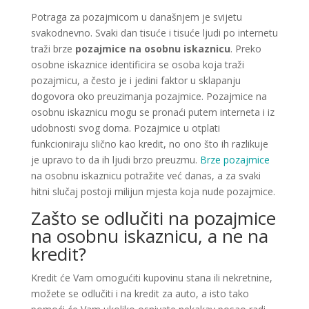
Potraga za pozajmicom u današnjem je svijetu
svakodnevno. Svaki dan tisuće i tisuće ljudi po internetu
traži brze
pozajmice na osobnu iskaznicu
. Preko
osobne iskaznice identificira se osoba koja traži
pozajmicu, a često je i jedini faktor u sklapanju
dogovora oko preuzimanja pozajmice. Pozajmice na
osobnu iskaznicu mogu se pronaći putem interneta i iz
udobnosti svog doma. Pozajmice u otplati
funkcioniraju slično kao kredit, no ono što ih razlikuje
je upravo to da ih ljudi brzo preuzmu.
Brze pozajmice
na osobnu iskaznicu potražite već danas, a za svaki
hitni slučaj postoji milijun mjesta koja nude pozajmice.
Zašto se odlučiti na pozajmice
na osobnu iskaznicu, a ne na
kredit?
Kredit će Vam omogućiti kupovinu stana ili nekretnine,
možete se odlučiti i na kredit za auto, a isto tako