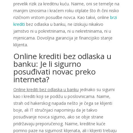
prevelik rizik za kreditnu kuću. Naime, oni se temelje na
manjim iznosima i kraćem roku otplate što ih čini nisko
rizičnom vrstom posudbe novca. Kao takvi, online
brzi
krediti
bez odlaska u banku, ne iziskuju nikakvo
jamstvo ni u pokretninama, ni u nekretninama, ni u
mjenicama. Dovoljna garancija je financijsko stanje
klijenta.
Online krediti bez odlaska u
banku: Je li sigurno
posuđivati novac preko
interneta?
Online krediti bez odlaska u banku
jednako su sigurni
kao i krediti koji se podižu u poslovnicama. Naime,
strah od hakerskog napada nešto je čega se klijenti
boje, ali IT stručnjaci napominju da je takvo
posuđivanje novca sigurno, ako se obje strane
pridržavaju preporučenog. Naime, kreditne kuće
pomno paze na sigurnost klijenata, ali i klijenti trebaju