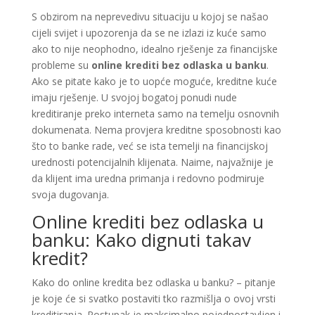
S obzirom na neprevedivu situaciju u kojoj se našao
cijeli svijet i upozorenja da se ne izlazi iz kuće samo
ako to nije neophodno, idealno rješenje za financijske
probleme su
online krediti bez odlaska u banku
.
Ako se pitate kako je to uopće moguće, kreditne kuće
imaju rješenje. U svojoj bogatoj ponudi nude
kreditiranje preko interneta samo na temelju osnovnih
dokumenata. Nema provjera kreditne sposobnosti kao
što to banke rade, već se ista temelji na financijskoj
urednosti potencijalnih klijenata. Naime, najvažnije je
da klijent ima uredna primanja i redovno podmiruje
svoja dugovanja.
Online krediti bez odlaska u
banku: Kako dignuti takav
kredit?
Kako do online kredita bez odlaska u banku? – pitanje
je koje će si svatko postaviti tko razmišlja o ovoj vrsti
kreditiranja. Postupak je maksimalno pojednostavljen i