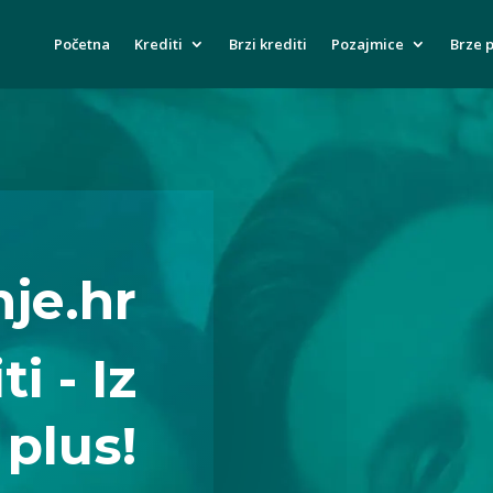
Početna
Krediti
Brzi krediti
Pozajmice
Brze 
je.hr
i - Iz
plus!