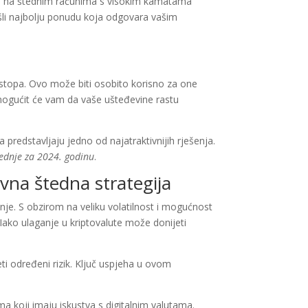
dnje na štednim računima s visokim kamatama
onašli najbolju ponudu koja odgovara vašim
 stopa. Ovo može biti osobito korisno za one
omogućit će vam da vaše ušteđevine rastu
 predstavljaju jedno od najatraktivnijih rješenja.
tednje za 2024. godinu
.
ivna štedna strategija
anje. S obzirom na veliku volatilnost i mogućnost
. Iako ulaganje u kriptovalute može donijeti
eti određeni rizik. Ključ uspjeha u ovom
ima koji imaju iskustva s digitalnim valutama.