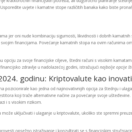
vanje kratkoročnih financijskih potreba, ali dugoročno planiranje šte
melj. Usporedite uvjete i kamatne stope različitih banaka kako biste pr
ma jer oni nude kombinaciju sigurnosti, likvidnosti i dobrih kamatnih
janju svojim financijama. Povećanje kamatnih stopa na ovim računima 
 opciju za svoje financijske ciljeve, štedni računi s visokim kamatama
 financijsko zdravlje u nadolazećoj godini, istražujući
najbolje opcije š
 2024. godinu: Kriptovalute kao inovat
na pozicionirale kao jedna od najinovativnijih opcija za štednju i ulag
nvestitora koji traže alternativne načine za povećanje svoje ušteđevine
i i s visokim rizikom.
 može uključivati i ulaganje u kriptovalute, ukoliko ste spremni preuz
rovesti opsežno istraživanje i konzultirati se s financijskim stručnjac