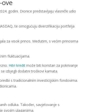
F-ove
024. godini. Dionice predstavljaju vlasnički udio
NASDAQ, te omogućuju diverzifikaciju portfelja
ijala za visok prinos. Međutim, s većim prinosima
čnim fluktuacijama.
rezno.
Hitri kredit
može biti koristan za pokrivanje
 se izbjegli dodatni troškovi kamata.
poredbi s tradicionalnim investicijskim fondovima.
 dionicama.
iranih odluka. Također, savjetovanje s
je svojim ulaganjima.