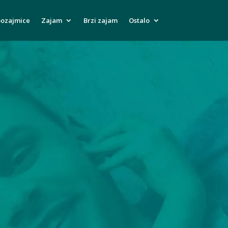
pozajmice
Zajam
Brzi zajam
Ostalo