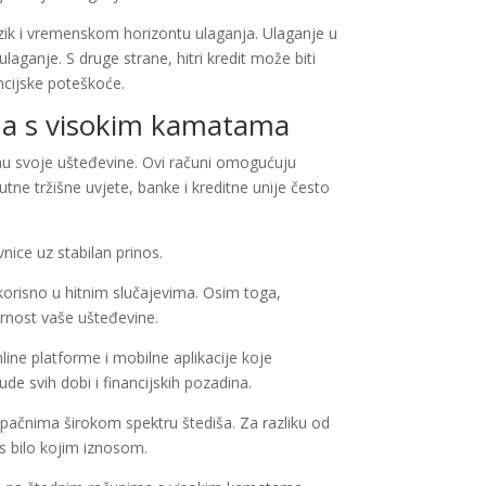
 rizik i vremenskom horizontu ulaganja. Ulaganje u
laganje. S druge strane, hitri kredit može biti
ancijske poteškoće.
una s visokim kamatama
anu svoje ušteđevine. Ovi računi omogućuju
tne tržišne uvjete, banke i kreditne unije često
nice uz stabilan prinos.
korisno u hitnim slučajevima. Osim toga,
rnost vaše ušteđevine.
ne platforme i mobilne aplikacije koje
de svih dobi i financijskih pozadina.
tupačnima širokom spektru štediša. Za razliku od
s bilo kojim iznosom.