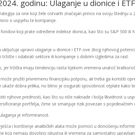
 2024. godinu: Ulaganje u dionice i ET
ategija za one koji žele ostvariti značajan prinos na svoju štednju u 2
ovisno o uspjehu te kompanije.
 fondovi koji prate određene indekse dionica, kao što su S&P 500 ili 
u uključuje upravo ulaganje u dionice i ETF-ove zbog njihovog potenc
žiti tržište i odabrati sektore ili kompanije s dobrim izgledima za rast.
, jer tržišta imaju tendenciju rasta tijekom vremena unatoč kratkoro
it može pružiti privremenu financijsku potporu, ali treba ga koristiti op
e ukaže dobra prilika, no bitno je osigurati sposobnost otplate kako bi
titi njihove prednosti, kao što su niže naknade i bolja likvidnost u us
ificiranje portfelja, čime se smanjuje rizik povezan s pojedinačnim
ulaganja je informiranost.
izvješća i korištenje analitičkih alata može pomoći u donošenju inform
one koji nemaju dovoljno iskustva ili vremena za samostalno upravljan