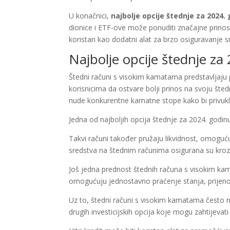
U konačnici,
najbolje opcije štednje za 2024.
dionice i ETF-ove može ponuditi značajne prinose z
koristan kao dodatni alat za brzo osiguravanje sr
Najbolje opcije štednje z
Štedni računi s visokim kamatama predstavljaju 
korisnicima da ostvare bolji prinos na svoju šte
nude konkurentne kamatne stope kako bi privukl
Jedna od najboljih opcija štednje za 2024. godin
Takvi računi također pružaju likvidnost, omoguć
sredstva na štednim računima osigurana su kro
Još jedna prednost štednih računa s visokim kam
omogućuju jednostavno praćenje stanja, prijenose 
Uz to, štedni računi s visokim kamatama često ne 
drugih investicijskih opcija koje mogu zahtijeva