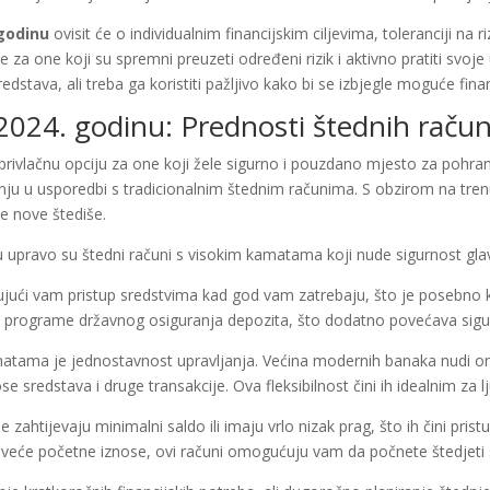
 godinu
ovisit će o individualnim financijskim ciljevima, toleranciji na
a one koji su spremni preuzeti određeni rizik i aktivno pratiti svoje u
edstava, ali treba ga koristiti pažljivo kako bi se izbjegle moguće fin
a 2024. godinu: Prednosti štednih rač
privlačnu opciju za one koji žele sigurno i pouzdano mjesto za pohr
dnju u usporedbi s tradicionalnim štednim računima. S obzirom na trenu
e nove štediše.
u upravo su štedni računi s visokim kamatama koji nude sigurnost glav
ujući vam pristup sredstvima kad god vam zatrebaju, što je posebno 
z programe državnog osiguranja depozita, što dodatno povećava sigu
atama je jednostavnost upravljanja. Većina modernih banaka nudi onli
sredstava i druge transakcije. Ova fleksibilnost čini ih idealnim za lju
zahtijevaju minimalni saldo ili imaju vrlo nizak prag, što ih čini pris
ti veće početne iznose, ovi računi omogućuju vam da počnete štedjeti 