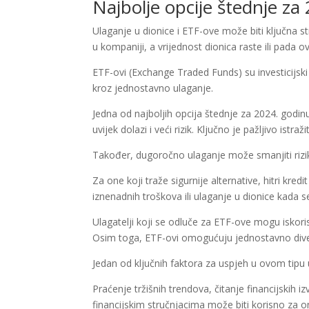
Najbolje opcije štednje za
Ulaganje u dionice i ETF-ove može biti ključna str
u kompaniji, a vrijednost dionica raste ili pada 
ETF-ovi (Exchange Traded Funds) su investicijski
kroz jednostavno ulaganje.
Jedna od najboljih opcija štednje za 2024. godin
uvijek dolazi i veći rizik. Ključno je pažljivo istra
Također, dugoročno ulaganje može smanjiti rizik
Za one koji traže sigurnije alternative, hitri kred
iznenadnih troškova ili ulaganje u dionice kada s
Ulagatelji koji se odluče za ETF-ove mogu iskoris
Osim toga, ETF-ovi omogućuju jednostavno divers
Jedan od ključnih faktora za uspjeh u ovom tipu 
Praćenje tržišnih trendova, čitanje financijskih 
financijskim stručnjacima može biti korisno za 