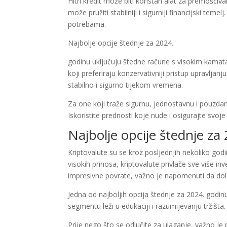
Hitri kredit može biti koristan alat za premošći
može pružiti stabilniji i sigurniji financijski te
potrebama.
Najbolje opcije štednje za 2024.
godinu uključuju štedne račune s visokim kamata
koji preferiraju konzervativniji pristup upravl
stabilno i sigurno tijekom vremena.
Za one koji traže sigurnu, jednostavnu i pouzdanu
Iskoristite prednosti koje nude i osigurajte svoje
Najbolje opcije štednje za
Kriptovalute su se kroz posljednjih nekoliko godi
visokih prinosa, kriptovalute privlače sve više i
impresivne povrate, važno je napomenuti da dolaz
Jedna od najboljih opcija štednje za 2024. godinu
segmentu leži u edukaciji i razumijevanju tržišta.
Prije nego što se odlučite za ulaganje, važno je p