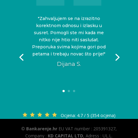
"Zahvaljujem se na izrazitno
korektnom odnosu i izlasku u
susret. Pomogli ste mi kada me
nitko nije htio niti saslušat.
Preporuka svima kojima gori pod
petama i trebaju novac što prije!"
Dijana S.
Ocjena:
4.7 / 5 (354 ocjena)
©
Bankarenje.hr
EU VAT number : 205391327,
Company :
KD CAPITAL LTD
, Adress : UL.L.