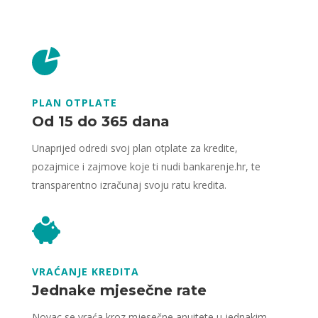
PLAN OTPLATE
Od 15 do 365 dana
Unaprijed odredi svoj plan otplate za kredite,
pozajmice i zajmove koje ti nudi bankarenje.hr, te
transparentno izračunaj svoju ratu kredita.
VRAĆANJE KREDITA
Jednake mjesečne rate
Novac se vraća kroz mjesečne anuitete u jednakim