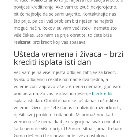
povijesti kreditiranja. Ako vam to zvuči nevjerojatno,
bit će najbolje da se sami uvjerite. Kontaktirajte nas
što prije, pa će i vaš problem biti riješen na najbrži
mogući način. Rokovi su vam već istekli, nemate što
više čekati. Što nam se prije obratite, to ćete brže
realizirati brzi kredit koji vas spašava.
Ušteda vremena i živaca – brzi
krediti isplata isti dan
Već vam je na više mjesta odbijen zahtjev za kredit.
Svaku odbijenicu čekate najmanje dva tjedna, a
vrijeme curi. Zapravo više vremena i nemate, gori vam
pod petama. Za vas je idealno rješenje
brzi krediti
isplata isti dan. Obratite nam se još danas i uštedite i
vrijeme i živce, jer ćete danas i realizirati traženi kredit,
riješiti svoj problem i odahnuti. Mi pomažemo kad
vremena više nema, kad je dragocjena svaka minuta i
kada nemate više opcija. U žurnim situacijama, trebate
žurna rješenja i brzi novac prije svega ostaloga.