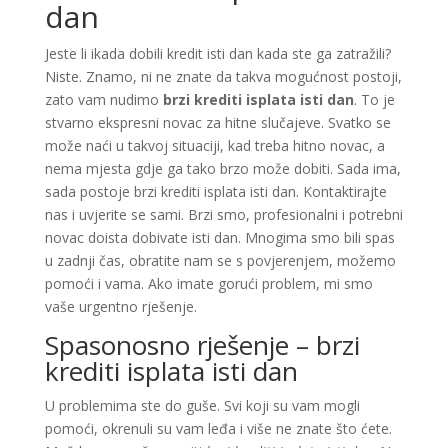
dan
Jeste li ikada dobili kredit isti dan kada ste ga zatražili?
Niste. Znamo, ni ne znate da takva mogućnost postoji,
zato vam nudimo
brzi krediti isplata isti dan
. To je
stvarno ekspresni novac za hitne slučajeve. Svatko se
može naći u takvoj situaciji, kad treba hitno novac, a
nema mjesta gdje ga tako brzo može dobiti. Sada ima,
sada postoje brzi krediti isplata isti dan. Kontaktirajte
nas i uvjerite se sami. Brzi smo, profesionalni i potrebni
novac doista dobivate isti dan. Mnogima smo bili spas
u zadnji čas, obratite nam se s povjerenjem, možemo
pomoći i vama. Ako imate gorući problem, mi smo
vaše urgentno rješenje.
Spasonosno rješenje – brzi
krediti isplata isti dan
U problemima ste do guše. Svi koji su vam mogli
pomoći, okrenuli su vam leđa i više ne znate što ćete.