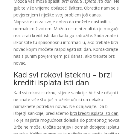
Možda vas može spasiti
brzi krediti isplata isti dan
. Ne
gubite više vrijeme obilazeći šaltere. Obratite nam se s
povjerenjem i riješite svoj problem još danas.
Napravite to za svoje dobro da možete nastaviti s
normalnim životom. Možda niste ni znali da je moguće
realizirati kredit isti dan kada ga zatražite. Sada znate i
iskoristite tu spasonosnu informaciju, ako trebate brzi
novac kojim možete raspolagati isti dan. Kontaktirajte
nas s punim povjerenjem još danas, ako trebate brzi
novac.
Kad svi rokovi isteknu – brzi
krediti isplata isti dan
Kad svi rokovi isteknu, slijede sankcije. Već ste očajni i
ne znate više što još možete učiniti da nekako
namaknete potreban novac. Ne očajavajte. Da bi
izbjegli sankcije, predlažemo
brzi krediti isplata isti dan
.
To je najbrža mogućnost dolaska do potrebnog novca.
Brže ne može, uložite zahtjev i odmah dobijete isplatu
na ruke. Koliko znamo to je najbrža realizacija kredita u